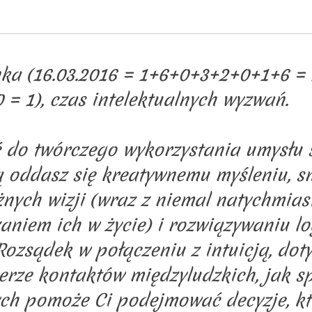
nka (16.03.2016 = 1+6+0+3+2+0+1+6 = 
 = 1), czas intelektualnych wyzwań.
 do twórczego wykorzystania umysłu s
ą oddasz się kreatywnemu myśleniu, s
żnych wizji (wraz z niemal natychmia
niem ich w życie) i rozwiązywaniu lo
Rozsądek w połączeniu z intuicją, dot
erze kontaktów międzyludzkich, jak s
ch pomoże Ci podejmować decyzje, kt