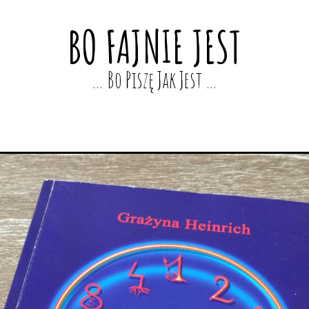
BO FAJNIE JEST
… Bo Piszę Jak Jest …