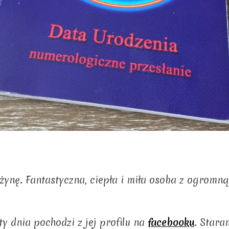
żynę. Fantastyczna, ciepła i miła osoba z ogromn
y dnia pochodzi z jej profilu na
facebooku
. Stara