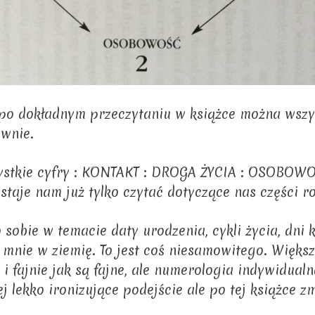
a po dokładnym przeczytaniu w książce można wszys
wnie.
ystkie cyfry : KONTAKT : DROGA ŻYCIA : OSOBO
je nam już tylko czytać dotyczące nas części roz
 sobie w temacie daty urodzenia, cykli życia, dni 
mnie w ziemię. To jest coś niesamowitego. Większ
 i fajnie jak są fajne, ale numerologia indywidualn
j lekko ironizujące podejście ale po tej książce z