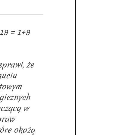
19 = 1+9
prawi, że
nuciu
stowym
gicznych
yczącą w
praw
óre okażą