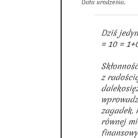
Data urodzenia.
Dziś jedy
= 10 = 1+0
Skłonność
z radości
dalekosię
wprowadza
zagadek. 
równej mi
finansowy