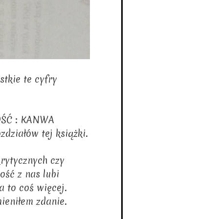
tkie te cyfry
WOŚĆ : KANWA
działów tej książki.
krytycznych czy
ość z nas lubi
a to coś więcej.
mieniłem zdanie.